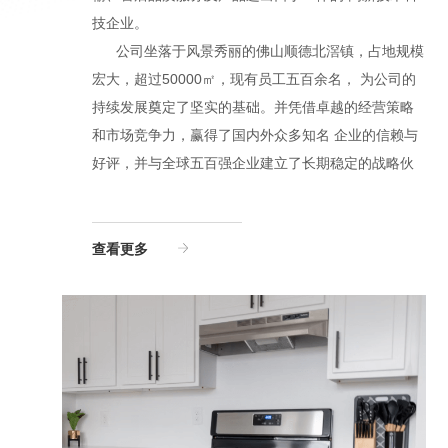
技企业。
公司坐落于风景秀丽的佛山顺德北滘镇，占地规模
宏大，超过50000㎡，现有员工五百余名， 为公司的
持续发展奠定了坚实的基础。并凭借卓越的经营策略
和市场竞争力，赢得了国内外众多知名 企业的信赖与
好评，并与全球五百强企业建立了长期稳定的战略伙
伴关系。我们致力于将每一款产品都打造成艺术与实
用的完美结合，积极通过高效的研发团队和先进的自
查看更多
动化设备，不断精益研发，为全球客户提供满足市场
需求的高品质产品。公司通过ISO9001：2015质 量管
理体系认证，产品符合国内外各项食品级标准及环保
要求。 展望未来，广东金客将继续秉承客户至上的原
则，致力于成为多领域的领军企业，为全球客户提 供
更卓越的产品和服务。